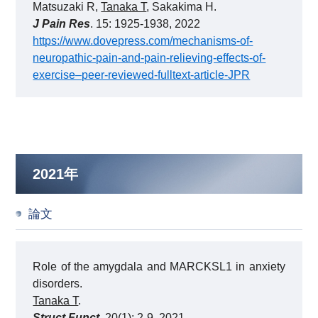
Matsuzaki R,
Tanaka T
, Sakakima H.
J Pain Res
. 15: 1925-1938, 2022
https://www.dovepress.com/mechanisms-of-
neuropathic-pain-and-pain-relieving-effects-of-
exercise–peer-reviewed-fulltext-article-JPR
2021年
論文
Role of the amygdala and MARCKSL1 in anxiety
disorders.
Tanaka T
.
Struct Funct
. 20(1): 2-9, 2021