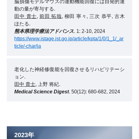
脳損傷モデルマウスの運動機能回復には自発的運
動の量が寄与する.
田中 貴士
,
前田 拓哉
, 柳田 寧々, 三次 恭平, 古木
ほたる.
熊本県理学療法アドバンス
. 1: 2-10, 2024
https://www.jstage.jst.go.jp/article/kpta/1/0/1_1/_ar
ticle/-char/ja
老化した神経修復能を回復させるリハビリテーシ
ョン.
田中 貴士
, 上野 将紀.
Medical Science Digest
. 50(12): 680-682, 2024
2023年