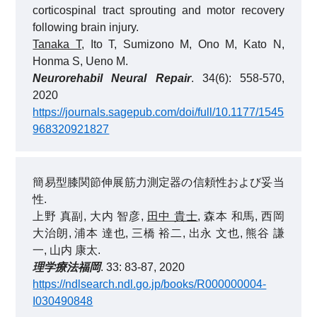
corticospinal tract sprouting and motor recovery
following brain injury.
Tanaka T
, Ito T, Sumizono M, Ono M, Kato N,
Honma S, Ueno M.
Neurorehabil Neural Repair
. 34(6): 558-570,
2020
https://journals.sagepub.com/doi/full/10.1177/1545
968320921827
簡易型膝関節伸展筋力測定器の信頼性および妥当
性.
上野 真副, 大内 智彦,
田中 貴士
, 森本 和馬, 西岡
大治朗, 浦本 達也, 三橋 裕二, 出永 文也, 熊谷 謙
一, 山内 康太.
理学療法福岡
. 33: 83-87, 2020
https://ndlsearch.ndl.go.jp/books/R000000004-
I030490848