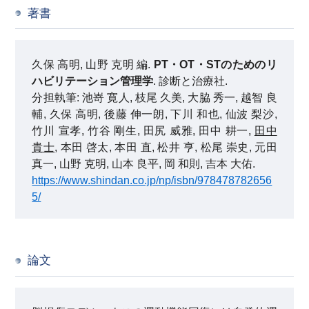
著書
久保 高明, 山野 克明 編.
PT・OT・STのためのリ
ハビリテーション管理学
. 診断と治療社.
分担執筆: 池嵜 寛人, 枝尾 久美, 大脇 秀一, 越智 良
輔, 久保 高明, 後藤 伸一朗, 下川 和也, 仙波 梨沙,
竹川 宣孝, 竹谷 剛生, 田尻 威雅, 田中 耕一,
田中
貴士
, 本田 啓太, 本田 直, 松井 亨, 松尾 崇史, 元田
真一, 山野 克明, 山本 良平, 岡 和則, 吉本 大佑.
https://www.shindan.co.jp/np/isbn/978478782656
5/
論文