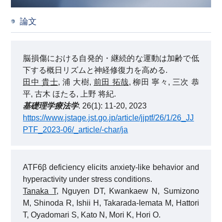
論文
脳損傷における自発的・継続的な運動は加齢で低
下する概日リズムと神経修復力を高める.
田中 貴士
, 浦 大樹,
前田 拓哉
, 柳田 寧々, 三次 恭
平, 古木 ほたる, 上野 将紀.
基礎理学療法学
. 26(1): 11-20, 2023
https://www.jstage.jst.go.jp/article/jjptf/26/1/26_JJ
PTF_2023-06/_article/-char/ja
ATF6β deficiency elicits anxiety-like behavior and
hyperactivity under stress conditions.
Tanaka T
, Nguyen DT, Kwankaew N, Sumizono
M, Shinoda R, Ishii H, Takarada-Iemata M, Hattori
T, Oyadomari S, Kato N, Mori K, Hori O.