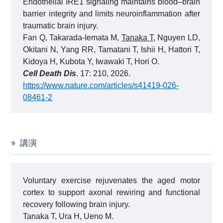
Endothelial IRE1 signaling maintains blood–brain
barrier integrity and limits neuroinflammation after
traumatic brain injury.
Fan Q, Takarada-Iemata M,
Tanaka T
, Nguyen LD,
Okitani N, Yang RR, Tamatani T, Ishii H, Hattori T,
Kidoya H, Kubota Y, Iwawaki T, Hori O.
Cell Death Dis
. 17: 210, 2026.
https://www.nature.com/articles/s41419-026-
08461-2
講演
Voluntary exercise rejuvenates the aged motor
cortex to support axonal rewiring and functional
recovery following brain injury.
Tanaka T, Ura H, Ueno M.