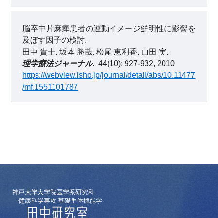
脳卒中片麻痺患者の運動イメージ鮮明性に影響を
及ぼす因子の検討.
田中 貴士
, 坂本 勝哉, 松尾 恵利香, 山田 実.
理学療法ジャーナル
. 44(10): 927-932, 2010
https://webview.isho.jp/journal/detail/abs/10.11477
/mf.1551101787