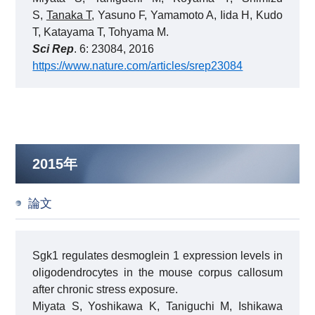
S,
Tanaka T
, Yasuno F, Yamamoto A, Iida H, Kudo
T, Katayama T, Tohyama M.
Sci Rep
. 6: 23084, 2016
https://www.nature.com/articles/srep23084
2015年
論文
Sgk1 regulates desmoglein 1 expression levels in
oligodendrocytes in the mouse corpus callosum
after chronic stress exposure.
Miyata S, Yoshikawa K, Taniguchi M, Ishikawa