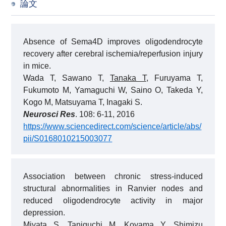
論文
Absence of Sema4D improves oligodendrocyte
recovery after cerebral ischemia/reperfusion injury
in mice.
Wada T, Sawano T,
Tanaka T
, Furuyama T,
Fukumoto M, Yamaguchi W, Saino O, Takeda Y,
Kogo M, Matsuyama T, Inagaki S.
Neurosci Res
. 108: 6-11, 2016
https://www.sciencedirect.com/science/article/abs/
pii/S0168010215003077
Association between chronic stress-induced
structural abnormalities in Ranvier nodes and
reduced oligodendrocyte activity in major
depression.
Miyata S, Taniguchi M, Koyama Y, Shimizu