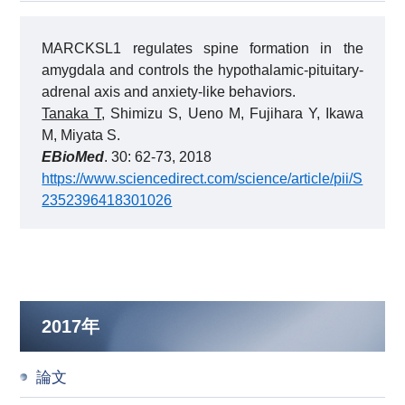
MARCKSL1 regulates spine formation in the
amygdala and controls the hypothalamic-pituitary-
adrenal axis and anxiety-like behaviors.
Tanaka T
, Shimizu S, Ueno M, Fujihara Y, Ikawa
M, Miyata S.
EBioMed
. 30: 62-73, 2018
https://www.sciencedirect.com/science/article/pii/S
2352396418301026
2017年
論文