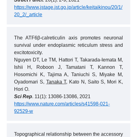
https://www.jstage.jst.go.jp/article/keitaikinou/20/1/
20_2/_article
The ATF6β-calreticulin axis promotes neuronal
survival under endoplasmic reticulum stress and
excitotoxicity.
Nguyen DT, Le TM, Hattori T, Takarada-Iemata M,
Ishii H, Roboon J, Tamatani T, Kannon T,
Hosomichi K, Tajima A, Taniuchi S, Miyake M,
Oyadomari S,
Tanaka T
, Kato N, Saito S, Mori K,
Hori O.
Sci Rep
. 11(1): 13086-13086, 2021
https://www.nature.com/articles/s41598-021-
92529-w
Topographical relationship between the accessory