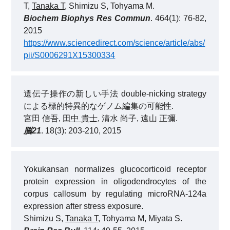
T,
Tanaka T
, Shimizu S, Tohyama M.
Biochem Biophys Res Commun
. 464(1): 76-82,
2015
https://www.sciencedirect.com/science/article/abs/
pii/S0006291X15300334
遺伝子操作の新しい手法 double-nicking strategy
による標的特異的なゲノム編集の可能性.
宮田 信吾,
田中 貴士
, 清水 尚子, 遠山 正彌.
脳21
. 18(3): 203-210, 2015
Yokukansan normalizes glucocorticoid receptor
protein expression in oligodendrocytes of the
corpus callosum by regulating microRNA-124a
expression after stress exposure.
Shimizu S,
Tanaka T
, Tohyama M, Miyata S.