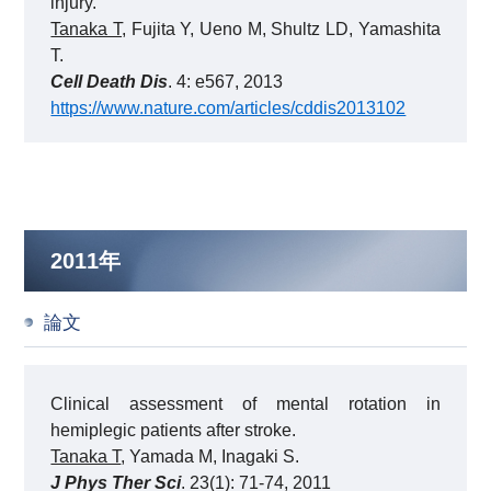
injury.
Tanaka T
, Fujita Y, Ueno M, Shultz LD, Yamashita
T.
Cell Death Dis
. 4: e567, 2013
https://www.nature.com/articles/cddis2013102
2011年
論文
Clinical assessment of mental rotation in
hemiplegic patients after stroke.
Tanaka T
, Yamada M, Inagaki S.
J Phys Ther Sci
. 23(1): 71-74, 2011