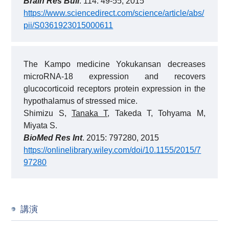
Brain Res Bull
. 114: 49-55, 2015
https://www.sciencedirect.com/science/article/abs/
pii/S0361923015000611
The Kampo medicine Yokukansan decreases
microRNA-18 expression and recovers
glucocorticoid receptors protein expression in the
hypothalamus of stressed mice.
Shimizu S,
Tanaka T
, Takeda T, Tohyama M,
Miyata S.
BioMed Res Int
. 2015: 797280, 2015
https://onlinelibrary.wiley.com/doi/10.1155/2015/7
97280
講演