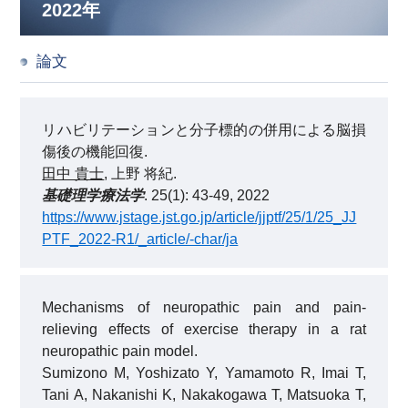
2022年
論文
リハビリテーションと分子標的の併用による脳損
傷後の機能回復.
田中 貴士
, 上野 将紀.
基礎理学療法学
. 25(1): 43-49, 2022
https://www.jstage.jst.go.jp/article/jjptf/25/1/25_JJ
PTF_2022-R1/_article/-char/ja
Mechanisms of neuropathic pain and pain-
relieving effects of exercise therapy in a rat
neuropathic pain model.
Sumizono M, Yoshizato Y, Yamamoto R, Imai T,
Tani A, Nakanishi K, Nakakogawa T, Matsuoka T,