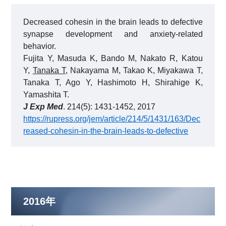
Decreased cohesin in the brain leads to defective
synapse development and anxiety-related
behavior.
Fujita Y, Masuda K, Bando M, Nakato R, Katou
Y,
Tanaka T
, Nakayama M, Takao K, Miyakawa T,
Tanaka T, Ago Y, Hashimoto H, Shirahige K,
Yamashita T.
J Exp Med
. 214(5): 1431-1452, 2017
https://rupress.org/jem/article/214/5/1431/163/Dec
reased-cohesin-in-the-brain-leads-to-defective
2016年