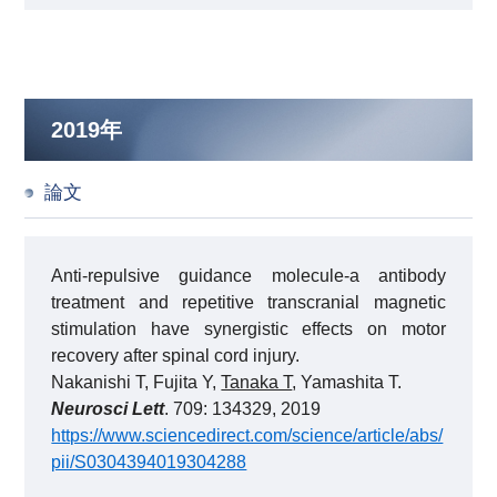
2019年
論文
Anti-repulsive guidance molecule-a antibody
treatment and repetitive transcranial magnetic
stimulation have synergistic effects on motor
recovery after spinal cord injury.
Nakanishi T, Fujita Y,
Tanaka T
, Yamashita T.
Neurosci Lett
. 709: 134329, 2019
https://www.sciencedirect.com/science/article/abs/
pii/S0304394019304288