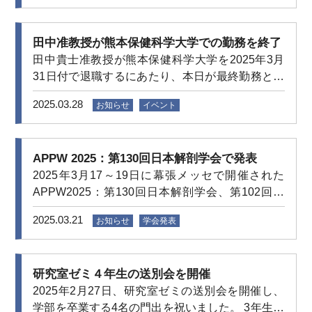
ります。 よろしくお願いいたします！
田中准教授が熊本保健科学大学での勤務を終了
田中貴士准教授が熊本保健科学大学を2025年3月
31日付で退職するにあたり、本日が最終勤務とな
りました。 集まってくれた大学院生や4年・3年生
2025.03.28
お知らせ
イベント
のゼミ生とともに、満開の桜の下で写真撮影をし
ました。 皆さんのご活躍をお祈りいたします。 本
当にありがとうございました！
APPW 2025：第130回日本解剖学会で発表
2025年3月17～19日に幕張メッセで開催された
APPW2025：第130回日本解剖学会、第102回日
本生理学会、第98回日本薬理学会合同大会に参加
2025.03.21
お知らせ
学会発表
しました。 田中貴士准教授および金沢大学堀修教
授の研究室・大学院生のQiyan Fanさんが以下の
研究成果を発表しました。 Tanaka T, Takarada-
研究室ゼミ４年生の送別会を開催
Iemata M, Furuyama T, Yoneda N, Ogata M, Ishii H,
2025年2月27日、研究室ゼミの送別会を開催し、
Hattori T, Hori O.「Functional analysis of ATF6β in
学部を卒業する4名の門出を祝いました。 3年生の
the brain related to maternal behavior」 Fan Q,