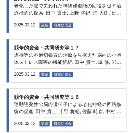
老化した脳で失われた神経修復能の回復を促す治
療標的の探索. 田中 貴士, 上野 将紀, 浦 大樹. 日本
学術振興会 科学研究費助成事業 挑戦的研究 (萌
2025.03.12
業績
研究助成金
芽). 2024年6月–2027年3月
競争的資金・共同研究等１７
虐待等の不適切養育の治療を見据えた脳内の小胞
体ストレス障害の機能解析. 田中 貴士, 堀 修, 岩脇
隆夫, 古山 貴文, 竹屋 元裕, 浦 大樹, 田中 聡. 日本学
2025.03.12
業績
研究助成金
術振興会 科学研究費助成事業 基盤研究 (B). 2024
年4月–2027年3月
競争的資金・共同研究等１６
運動誘発性の脳内遺伝子による老化神経の回路修
復の促進. 田中 貴士, 上野 将紀, 佐藤 時春, 中村 由
香, 浦 大樹. 新潟大学脳研究所 共同利用・ 共同研
2025.03.12
業績
研究助成金
究費. 2024年4月–2025年3月