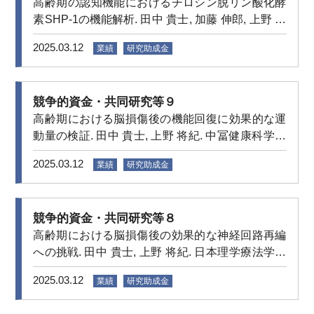
高齢期の認知機能におけるチロシン脱リン酸化酵
素SHP-1の機能解析. 田中 貴士, 加藤 伸郎, 上野 将
紀. 日本学術振興会 科学研究費助成事業 基盤研究
2025.03.12
業績
研究助成金
(C). 2020年4月–2024年3月
競争的資金・共同研究等９
高齢期における脳損傷後の機能回復に効果的な運
動量の検証. 田中 貴士, 上野 将紀. 中冨健康科学振
興財団 研究助成. 2020年3月–2021年9月
2025.03.12
業績
研究助成金
競争的資金・共同研究等８
高齢期における脳損傷後の効果的な神経回路再編
への挑戦. 田中 貴士, 上野 将紀. 日本理学療法学会
連合 理学療法にかかわる研究助成. 2019年4月–
2025.03.12
業績
研究助成金
2020年3月