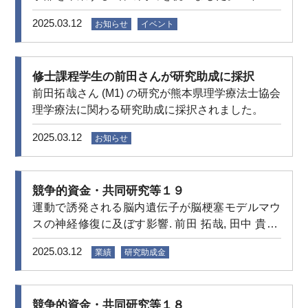
皆さんからサプライズのプレゼントがあり、涙す
Takarada-Iemata M, Tanaka T, Hori O. 「The
2025.03.12
お知らせ
イベント
る学生も。。。 卒業生の皆さんの活躍を心より願
unfolded protein response in vascular endothelial
っています！
cells contribute to function recovery after brain
injury」
修士課程学生の前田さんが研究助成に採択
前田拓哉さん (M1) の研究が熊本県理学療法士協会
理学療法に関わる研究助成に採択されました。
2025.03.12
お知らせ
競争的資金・共同研究等１９
運動で誘発される脳内遺伝子が脳梗塞モデルマウ
スの神経修復に及ぼす影響. 前田 拓哉, 田中 貴士.
熊本県理学療法士協会 理学療法に関わる研究助成.
2025.03.12
業績
研究助成金
2025年4月–2027年3月
競争的資金・共同研究等１８