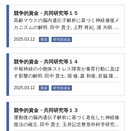
競争的資金・共同研究等１５
高齢マウスの脳内遺伝子解析に基づく神経修復メ
カニズムの解明. 田中 貴士, 上野 将紀, 浦 大樹. 肥
後医育振興会 医学研究助成. 2023年11月–2024年
2025.03.12
業績
研究助成金
10月
競争的資金・共同研究等１４
中枢神経の小胞体ストレス障害が養育行動に及ぼ
す影響の解明. 田中 貴士, 堀 修, 森 和俊, 岩脇 隆夫,
古山 貴文, 西村 伸一郎, 山本 隆敏, 田中 聡, 浦 大樹.
2025.03.12
業績
研究助成金
熊本保健科学大学 教育研究プログラム・拠点研究
プロジェクト (A). 2023年7月–2026年3月
競争的資金・共同研究等１３
運動後の脳内遺伝子解析に基づく老化した神経修
復法の確立. 田中 貴士. 玉井記念整形外科学研究肋