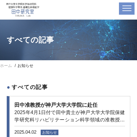
すべての記事
ホーム
お知らせ
すべての記事
田中准教授が神戸大学大学院に赴任
2025年4月1日付で田中貴士が神戸大学大学院保健
学研究科リハビリテーション科学領域の准教授に
着任しました。 より一層、運動による脳の健康の
2025.04.02
お知らせ
解明に取り組み、医療・社会の発展に貢献して参