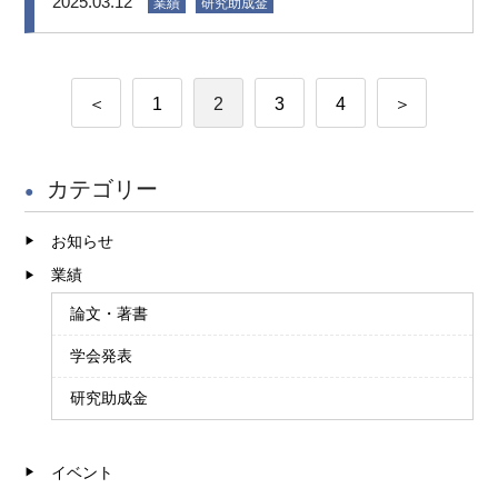
2025.03.12
業績
研究助成金
投
＜
1
2
3
4
＞
稿
の
カテゴリー
ペ
お知らせ
ー
業績
ジ
論文・著書
送
学会発表
り
研究助成金
イベント