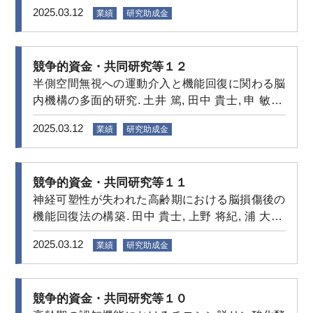
成基金 研究助成. 2023年7月–2024年6月
2025.03.12
業績
研究助成金
競争的資金・共同研究等１２
半側空間無視への運動介入と機能回復に関わる脳
内機構の多面的研究. 土井 篤, 田中 貴士, 申 敏哲.
日本学術振興会 科学研究費助成事業 基盤研究 (C).
2025.03.12
業績
研究助成金
2023年4月–2026年3月
競争的資金・共同研究等１１
神経可塑性が失われた高齢期における脳損傷後の
機能回復法の構築. 田中 貴士, 上野 将紀, 浦 大樹.
熊本保健科学大学 教育研究プログラム・拠点研究
2025.03.12
業績
研究助成金
プロジェクト (C). 2022年7月–2025年3月
競争的資金・共同研究等１０