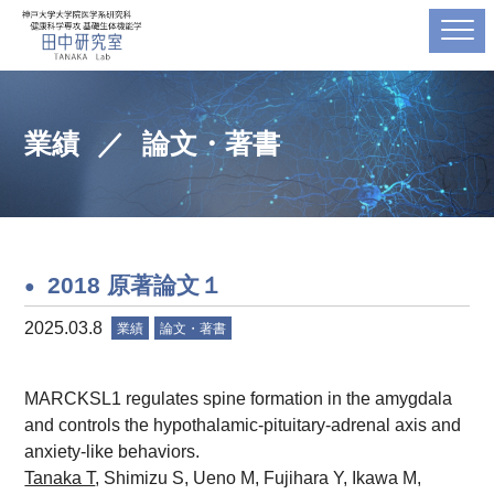
業績
論文・著書
2018 原著論文１
2025.03.8
業績
論文・著書
MARCKSL1 regulates spine formation in the amygdala
and controls the hypothalamic-pituitary-adrenal axis and
anxiety-like behaviors.
Tanaka T
, Shimizu S, Ueno M, Fujihara Y, Ikawa M,