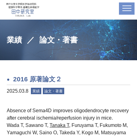
業績
論文・著書
2016 原著論文２
2025.03.8
業績
論文・著書
Absence of Sema4D improves oligodendrocyte recovery
after cerebral ischemia/reperfusion injury in mice.
Wada T, Sawano T,
Tanaka T
, Furuyama T, Fukumoto M,
Yamaguchi W, Saino O, Takeda Y, Kogo M, Matsuyama