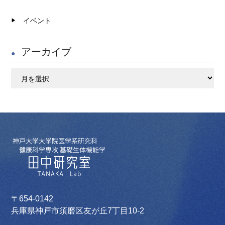
イベント
アーカイブ
ア
ー
カ
イ
ブ
〒654-0142
兵庫県神戸市須磨区友が丘7丁目10-2