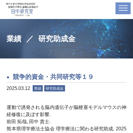
業績
研究助成金
競争的資金・共同研究等１９
2025.03.12
業績
研究助成金
運動で誘発される脳内遺伝子が脳梗塞モデルマウスの神
経修復に及ぼす影響.
前田 拓哉, 田中 貴士.
熊本県理学療法士協会 理学療法に関わる研究助成. 2025