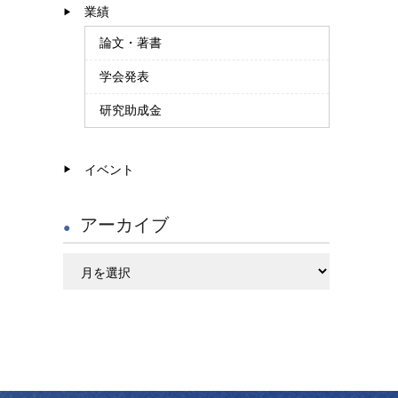
業績
論文・著書
学会発表
研究助成金
イベント
アーカイブ
ア
ー
カ
イ
ブ