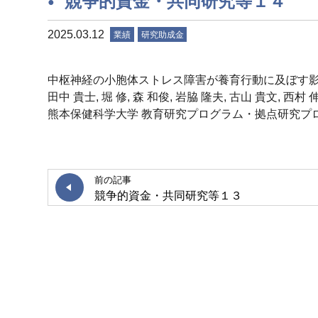
競争的資金・共同研究等１４
2025.03.12
業績
研究助成金
中枢神経の小胞体ストレス障害が養育行動に及ぼす影
田中 貴士, 堀 修, 森 和俊, 岩脇 隆夫, 古山 貴文, 西村 
熊本保健科学大学 教育研究プログラム・拠点研究プロジェクト
前の記事
競争的資金・共同研究等１３