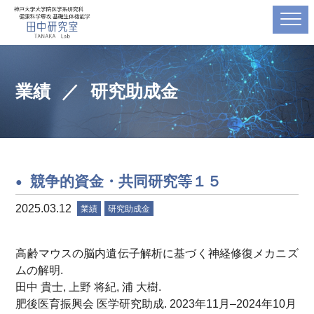
業績
研究助成金
競争的資金・共同研究等１５
2025.03.12
業績
研究助成金
高齢マウスの脳内遺伝子解析に基づく神経修復メカニズ
ムの解明.
田中 貴士, 上野 将紀, 浦 大樹.
肥後医育振興会 医学研究助成. 2023年11月–2024年10月